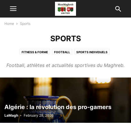
Home
Sports
SPORTS
FITNESS & FORME
FOOTBALL
SPORTS INDIVIDUELS
Football, athlètes et actualités sportives du Maghreb.
Algérie : la révolution des pro-gamers
LaMagh
-
February 28, 2026