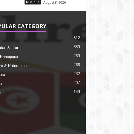
Musique
August 8, 2026
PULAR CATEGORY
512
c
389
an & Iftar
269
 Principaux
266
ire & Patrimoine
232
ora
207
e
149
ie