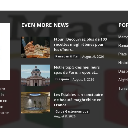
EVEN MORE NEWS
PO
Maro
Ftour : Découvrez plus de 100
recettes maghrébines pour
Ramad
les dîners...
Plats
Ramadan & Iftar
August 9, 2026
Histo
Notre top 5 des meilleurs
Diasp
spas de Paris : repos et...
Diaspora
August 9, 2026
Algéri
Tunis
tre
Les Estables : un sanctuaire
 la
de beauté maghrébine en
on en
France
ce
Guide Gastronomique
spirer
August 8, 2026
.