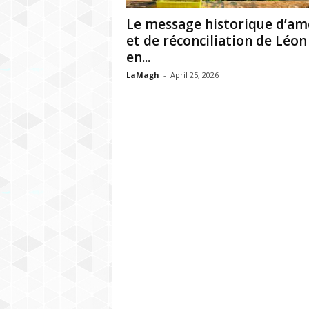
h
Le message historique d’am
r
et de réconciliation de Léon
en...
e
LaMagh
-
April 25, 2026
b