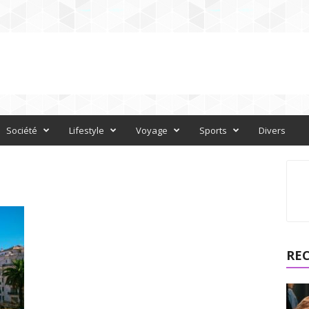
Société
Lifestyle
Voyage
Sports
Divers
RE