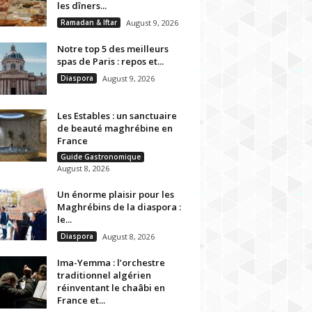
les dîners...
Ramadan & Iftar
August 9, 2026
Notre top 5 des meilleurs
spas de Paris : repos et...
Diaspora
August 9, 2026
Les Estables : un sanctuaire
de beauté maghrébine en
France
Guide Gastronomique
August 8, 2026
Un énorme plaisir pour les
Maghrébins de la diaspora :
le...
Diaspora
August 8, 2026
Ima-Yemma : l’orchestre
traditionnel algérien
réinventant le chaâbi en
France et...