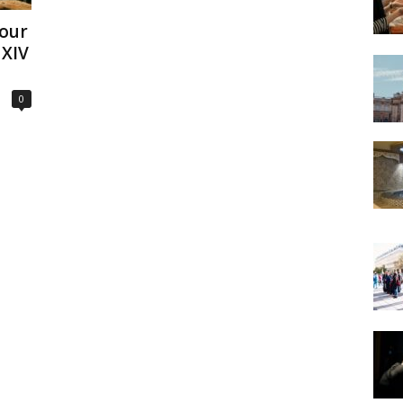
our
 XIV
0