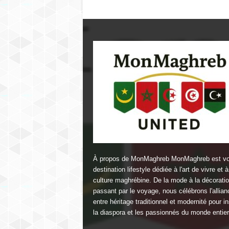
À propos de MonMaghreb MonMaghreb est vo
destination lifestyle dédiée à l'art de vivre et à
culture maghrébine. De la mode à la décorati
passant par le voyage, nous célébrons l'allian
entre héritage traditionnel et modernité pour in
la diaspora et les passionnés du monde entier