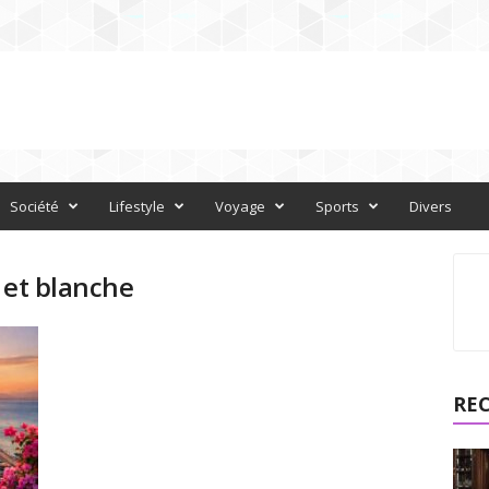
Société
Lifestyle
Voyage
Sports
Divers
 et blanche
RE