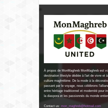
À propos de MonMaghreb MonMaghreb est vo
destination lifestyle dédiée à l'art de vivre et à
culture maghrébine. De la mode à la décorati
passant par le voyage, nous célébrons l'allian
entre héritage traditionnel et modernité pour in
la diaspora et les passionnés du monde entier
Contact us:
mon_maghreb@hotmail.com