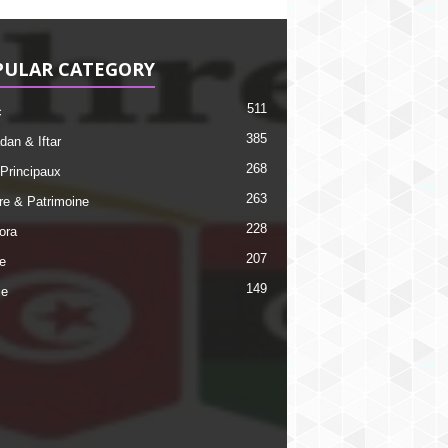
PULAR CATEGORY
511
c
385
an & Iftar
268
 Principaux
263
ire & Patrimoine
228
ora
207
e
149
ie