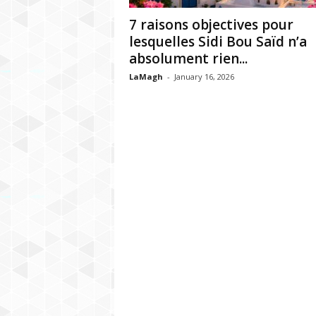
h
7 raisons objectives pour
r
lesquelles Sidi Bou Saïd n’a
absolument rien...
e
LaMagh
-
January 16, 2026
b