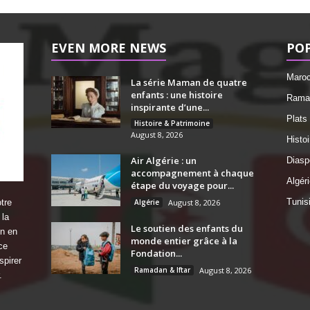
EVEN MORE NEWS
PO
Maro
La série Maman de quatre
enfants : une histoire
Ramad
inspirante d’une...
Plats
Histoire & Patrimoine
August 8, 2026
Histo
Air Algérie : un
Diasp
accompagnement à chaque
Algéri
étape du voyage pour...
Tunis
tre
Algérie
August 8, 2026
 la
Le soutien des enfants du
on en
monde entier grâce à la
ce
Fondation...
spirer
Ramadan & Iftar
August 8, 2026
.