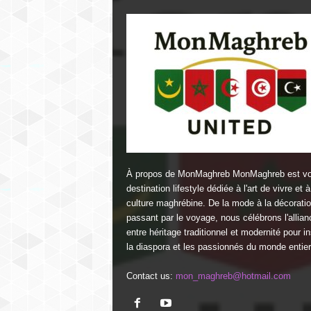
À propos de MonMaghreb MonMaghreb est vo
destination lifestyle dédiée à l'art de vivre et à
culture maghrébine. De la mode à la décorati
passant par le voyage, nous célébrons l'allian
entre héritage traditionnel et modernité pour in
la diaspora et les passionnés du monde entier
Contact us:
mon_maghreb@hotmail.com