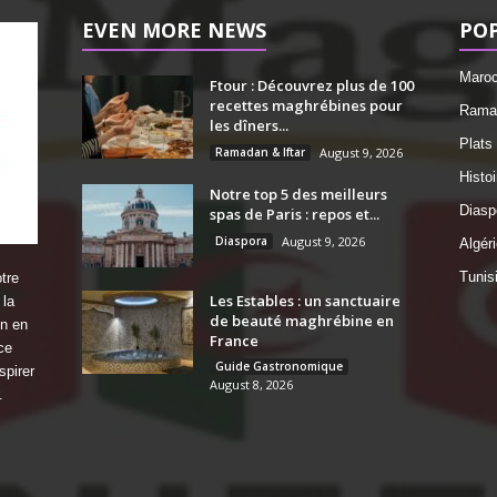
EVEN MORE NEWS
PO
Maro
Ftour : Découvrez plus de 100
recettes maghrébines pour
Ramad
les dîners...
Plats
Ramadan & Iftar
August 9, 2026
Histo
Notre top 5 des meilleurs
Diasp
spas de Paris : repos et...
Diaspora
August 9, 2026
Algéri
Tunis
tre
Les Estables : un sanctuaire
 la
de beauté maghrébine en
on en
France
ce
Guide Gastronomique
spirer
August 8, 2026
.