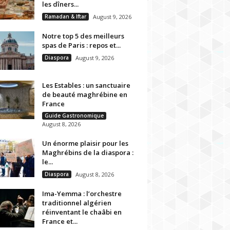
les dîners...
Ramadan & Iftar
August 9, 2026
Notre top 5 des meilleurs
spas de Paris : repos et...
Diaspora
August 9, 2026
Les Estables : un sanctuaire
de beauté maghrébine en
France
Guide Gastronomique
August 8, 2026
Un énorme plaisir pour les
Maghrébins de la diaspora :
le...
Diaspora
August 8, 2026
Ima-Yemma : l’orchestre
traditionnel algérien
réinventant le chaâbi en
France et...