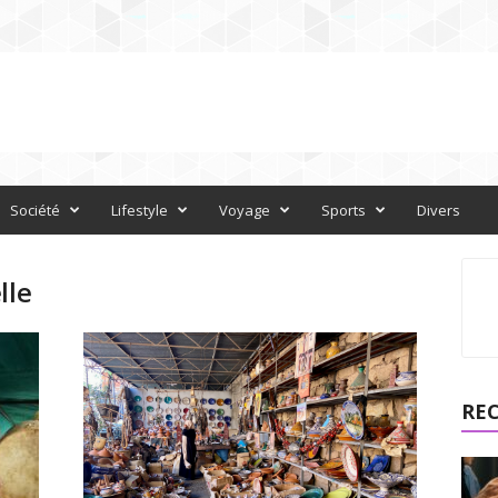
Société
Lifestyle
Voyage
Sports
Divers
lle
RE