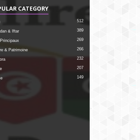
PULAR CATEGORY
512
c
389
an & Iftar
269
 Principaux
266
ire & Patrimoine
232
ora
207
e
149
ie