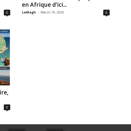
en Afrique d’ici...
LaMagh
-
March 19, 2026
0
0
ire,
0