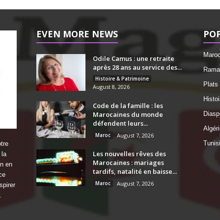
EVEN MORE NEWS
PO
Maro
Odile Camus : une retraite
après 28 ans au service des...
Ramad
Histoire & Patrimoine
Plats
August 8, 2026
Histo
Code de la famille : les
Marocaines du monde
Diasp
défendent leurs...
Algéri
Maroc
August 7, 2026
Tunis
tre
Les nouvelles rêves des
 la
Marocaines : mariages
on en
tardifs, natalité en baisse...
ce
Maroc
August 7, 2026
spirer
.