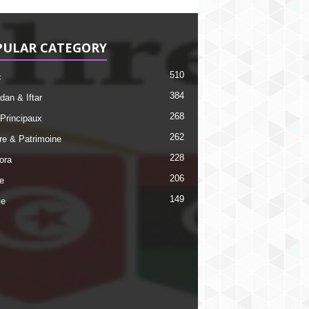
PULAR CATEGORY
510
c
384
an & Iftar
268
 Principaux
262
ire & Patrimoine
228
ora
206
e
149
ie