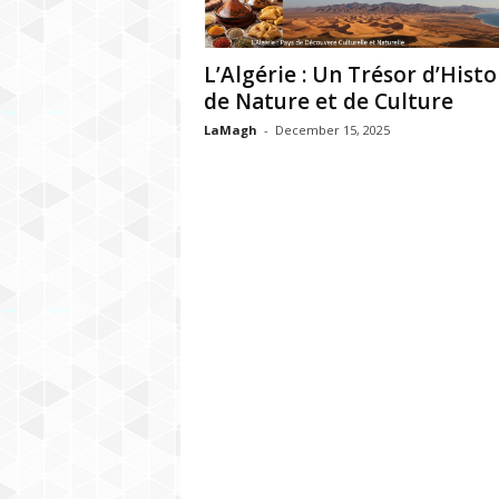
h
r
L’Algérie : Un Trésor d’Histo
de Nature et de Culture
e
LaMagh
-
December 15, 2025
b