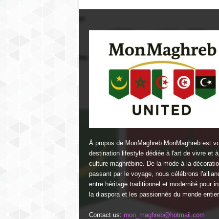
À propos de MonMaghreb MonMaghreb est vo
destination lifestyle dédiée à l'art de vivre et à
culture maghrébine. De la mode à la décorati
passant par le voyage, nous célébrons l'allian
entre héritage traditionnel et modernité pour in
la diaspora et les passionnés du monde entier
Contact us:
mon_maghreb@hotmail.com