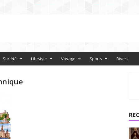
Société
Lifestyle
Voyage
Sports
Divers
annique
RE