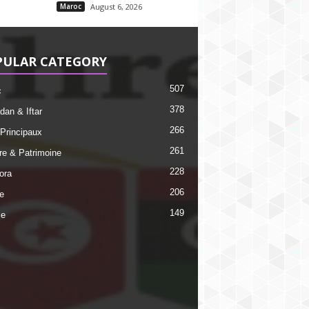
Maroc
August 6, 2026
PULAR CATEGORY
507
c
378
an & Iftar
266
 Principaux
261
ire & Patrimoine
228
ora
206
e
149
ie