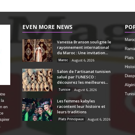
EVEN MORE NEWS
PO
Maro
Vanessa Branson souligne le
rayonnement international
Ramad
du Maroc : Une invitation...
Plats
Maroc
August 6, 2026
Histo
Salon de l’artisanat tunisien
Diasp
salué par l’UNESCO :
découvrez les meilleures...
Algéri
Tunisie
August 6, 2026
Tunis
tre
 la
Les femmes kabyles
racontent leur histoire et
on en
leurs traditions
ce
Plats Principaux
August 6, 2026
spirer
.