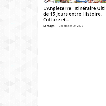
h
L’Angleterre : Itinéraire Ul
r
de 15 Jours entre Histoire,
Culture et...
e
LaMagh
-
December 20, 2025
b