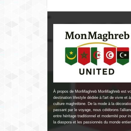
À propos de MonMaghreb MonMaghreb est vo
destination lifestyle dédiée à l'art de vivre et à
culture maghrébine. De la mode à la décorati
passant par le voyage, nous célébrons l'allian
entre héritage traditionnel et modernité pour in
la diaspora et les passionnés du monde entier