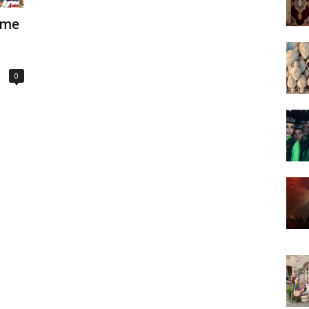
time
0