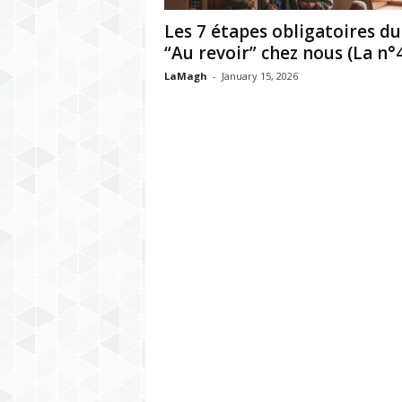
h
Les 7 étapes obligatoires du
r
“Au revoir” chez nous (La n°4.
LaMagh
-
January 15, 2026
e
b