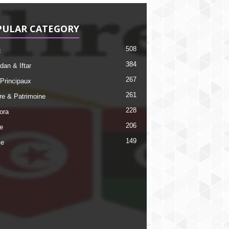
PULAR CATEGORY
508
c
384
an & Iftar
267
 Principaux
261
ire & Patrimoine
228
ora
206
e
149
ie