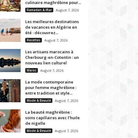
culinaire maghrébine pour...
Ramadan & Iftar
August 7, 2026
Les meilleures destinations
de vacances en Algérie en
été : découvrez...
Recettes
August 7, 2026
Les artisans marocains à
Cherbourg-en-Cotentin : un
nouveau lien culturel
Maroc
August 7, 2026
La mode contemporaine
pour femme maghrébine :
entre tradition et style...
Mode & Beauté
August 7, 2026
La beauté maghrébine :
soins capillaires avec l’huile
de nigelle
Mode & Beauté
August 7, 2026