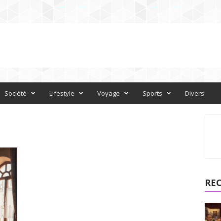
Société
Lifestyle
Voyage
Sports
Divers
RE