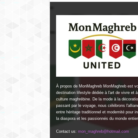
À propos de MonMaghreb MonMaghreb est vo
destination lifestyle dédiée à l'art de vivre et à
culture maghrébine. De la mode à la décorati
passant par le voyage, nous célébrons l'allian
entre héritage traditionnel et modernité pour in
la diaspora et les passionnés du monde entier
Contact us:
mon_maghreb@hotmail.com