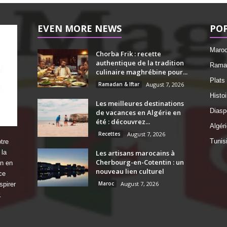
EVEN MORE NEWS
PO
Maro
Chorba Frik : recette
authentique de la tradition
Ramad
culinaire maghrébine pour...
Plats
Ramadan & Iftar
August 7, 2026
Histo
Les meilleures destinations
Diasp
de vacances en Algérie en
été : découvrez...
Algéri
Recettes
August 7, 2026
Tunis
tre
 la
Les artisans marocains à
Cherbourg-en-Cotentin : un
on en
nouveau lien culturel
ce
Maroc
August 7, 2026
spirer
.