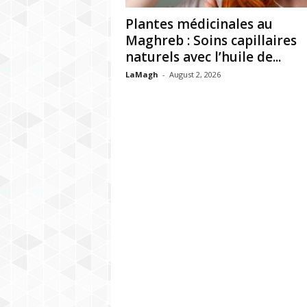
h
Plantes médicinales au
r
Maghreb : Soins capillaires
naturels avec l’huile de...
e
LaMagh
-
August 2, 2026
b