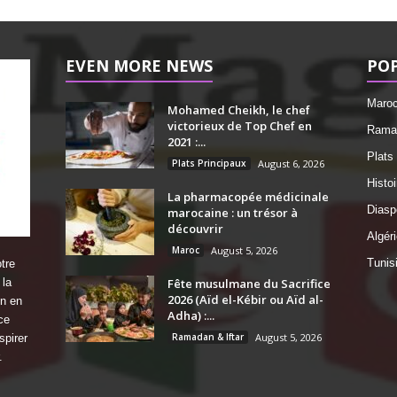
EVEN MORE NEWS
PO
Maro
Mohamed Cheikh, le chef
victorieux de Top Chef en
Ramad
2021 :...
Plats
Plats Principaux
August 6, 2026
Histo
La pharmacopée médicinale
Diasp
marocaine : un trésor à
découvrir
Algéri
Maroc
August 5, 2026
Tunis
tre
 la
Fête musulmane du Sacrifice
2026 (Aïd el-Kébir ou Aïd al-
on en
Adha) :...
ce
Ramadan & Iftar
August 5, 2026
spirer
.