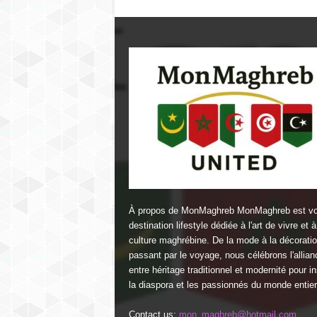
À propos de MonMaghreb MonMaghreb est vo
destination lifestyle dédiée à l'art de vivre et à
culture maghrébine. De la mode à la décorati
passant par le voyage, nous célébrons l'allian
entre héritage traditionnel et modernité pour in
la diaspora et les passionnés du monde entier
Contact us:
mon_maghreb@hotmail.com