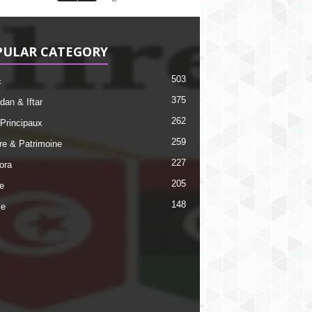
PULAR CATEGORY
503
c
375
an & Iftar
262
 Principaux
259
ire & Patrimoine
227
ora
205
e
148
ie