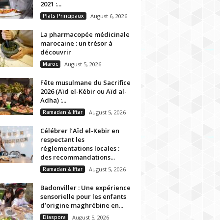
2021 :...
Plats Principaux
August 6, 2026
La pharmacopée médicinale
marocaine : un trésor à
découvrir
Maroc
August 5, 2026
Fête musulmane du Sacrifice
2026 (Aïd el-Kébir ou Aïd al-
Adha) :...
Ramadan & Iftar
August 5, 2026
Célébrer l’Aïd el-Kebir en
respectant les
réglementations locales :
des recommandations...
Ramadan & Iftar
August 5, 2026
Badonviller : Une expérience
sensorielle pour les enfants
d’origine maghrébine en...
Diaspora
August 5, 2026