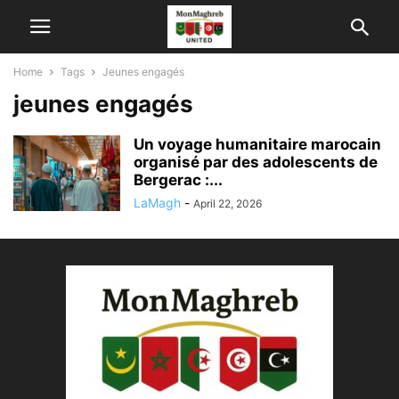
Home
Tags
Jeunes engagés
jeunes engagés
Un voyage humanitaire marocain
organisé par des adolescents de
Bergerac :...
LaMagh
-
April 22, 2026