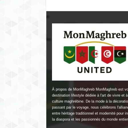
À propos de MonMaghreb MonMaghreb est vo
destination lifestyle dédiée à l'art de vivre et à
culture maghrébine. De la mode à la décorati
passant par le voyage, nous célébrons l'allian
entre héritage traditionnel et modernité pour in
la diaspora et les passionnés du monde entier