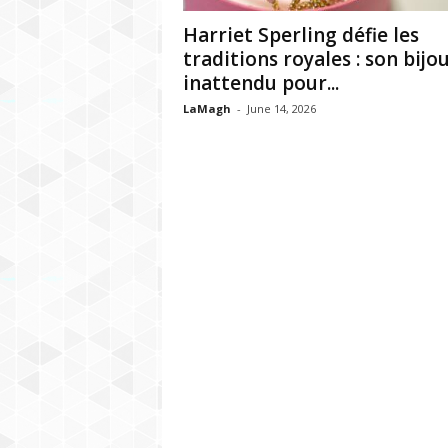
h
Harriet Sperling défie les
r
traditions royales : son bijo
inattendu pour...
e
LaMagh
-
June 14, 2026
b