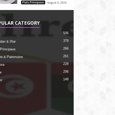
Plats Principaux
August 6, 2026
PULAR CATEGORY
506
c
378
an & Iftar
266
 Principaux
261
ire & Patrimoine
228
ora
206
e
148
ie