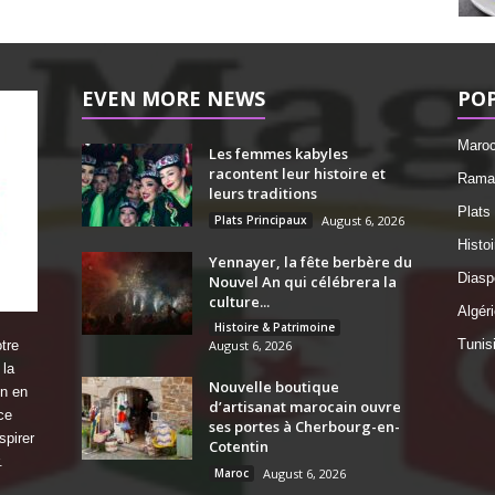
EVEN MORE NEWS
PO
Maro
Les femmes kabyles
racontent leur histoire et
Ramad
leurs traditions
Plats
Plats Principaux
August 6, 2026
Histo
Yennayer, la fête berbère du
Diasp
Nouvel An qui célébrera la
culture...
Algéri
Histoire & Patrimoine
Tunis
tre
August 6, 2026
 la
Nouvelle boutique
on en
d’artisanat marocain ouvre
ce
ses portes à Cherbourg-en-
spirer
Cotentin
.
Maroc
August 6, 2026