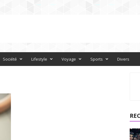
Société
Lifestyle
Voyage
Sports
Divers
RE