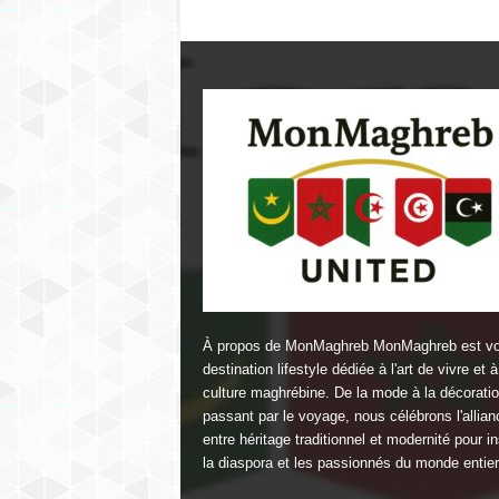
À propos de MonMaghreb MonMaghreb est vo
destination lifestyle dédiée à l'art de vivre et à
culture maghrébine. De la mode à la décorati
passant par le voyage, nous célébrons l'allian
entre héritage traditionnel et modernité pour in
la diaspora et les passionnés du monde entier