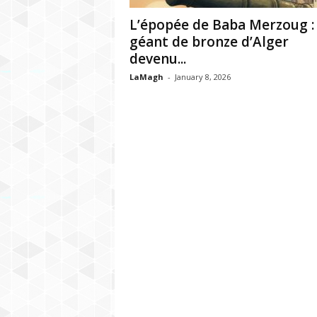
h
L’épopée de Baba Merzoug :
r
géant de bronze d’Alger
devenu...
e
LaMagh
-
January 8, 2026
b