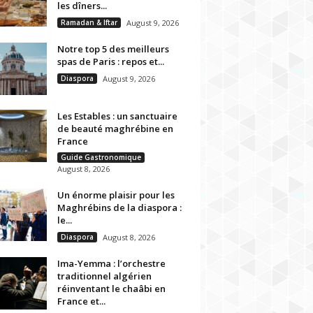
les dîners...
Ramadan & Iftar
August 9, 2026
Notre top 5 des meilleurs
spas de Paris : repos et...
Diaspora
August 9, 2026
Les Estables : un sanctuaire
de beauté maghrébine en
France
Guide Gastronomique
August 8, 2026
Un énorme plaisir pour les
Maghrébins de la diaspora :
le...
Diaspora
August 8, 2026
Ima-Yemma : l’orchestre
traditionnel algérien
réinventant le chaâbi en
France et...