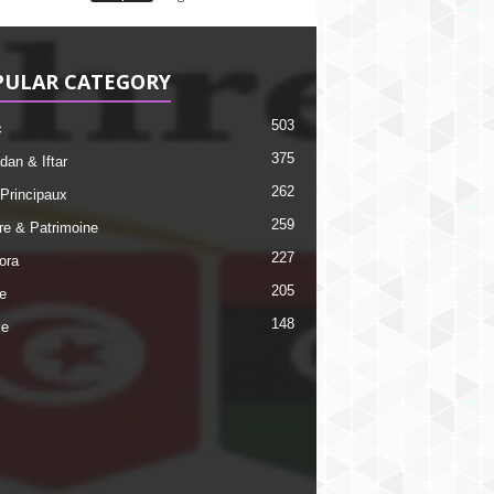
PULAR CATEGORY
503
c
375
an & Iftar
262
 Principaux
259
ire & Patrimoine
227
ora
205
e
148
ie