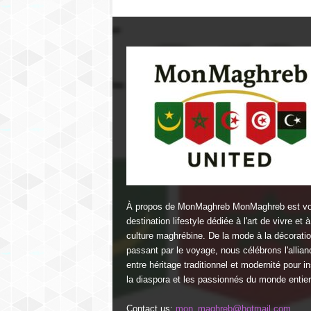
À propos de MonMaghreb MonMaghreb est vo
destination lifestyle dédiée à l'art de vivre et à
culture maghrébine. De la mode à la décorati
passant par le voyage, nous célébrons l'allian
entre héritage traditionnel et modernité pour in
la diaspora et les passionnés du monde entier
Contact us:
mon_maghreb@hotmail.com