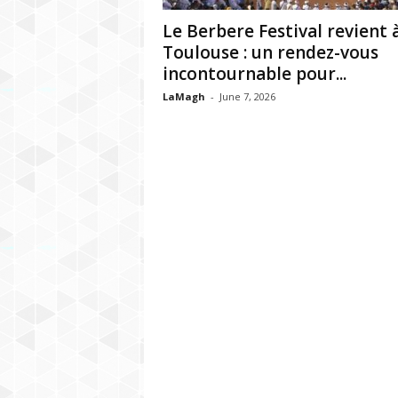
h
Le Berbere Festival revient 
r
Toulouse : un rendez-vous
incontournable pour...
e
LaMagh
-
June 7, 2026
b