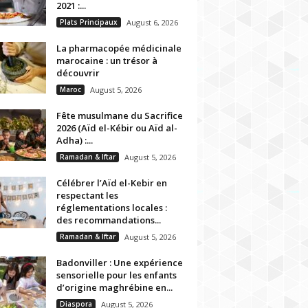
2021 :...
Plats Principaux
August 6, 2026
La pharmacopée médicinale
marocaine : un trésor à
découvrir
Maroc
August 5, 2026
Fête musulmane du Sacrifice
2026 (Aïd el-Kébir ou Aïd al-
Adha) :...
Ramadan & Iftar
August 5, 2026
Célébrer l’Aïd el-Kebir en
respectant les
réglementations locales :
des recommandations...
Ramadan & Iftar
August 5, 2026
Badonviller : Une expérience
sensorielle pour les enfants
d’origine maghrébine en...
Diaspora
August 5, 2026