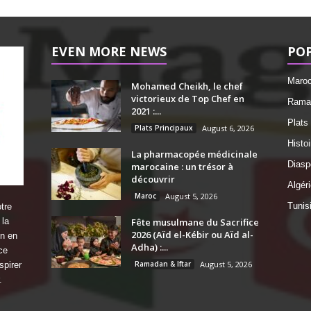
EVEN MORE NEWS
PO
Maro
Mohamed Cheikh, le chef
victorieux de Top Chef en
Ramad
2021 :...
Plats
Plats Principaux
August 6, 2026
Histo
La pharmacopée médicinale
Diasp
marocaine : un trésor à
découvrir
Algéri
Maroc
August 5, 2026
Tunis
tre
 la
Fête musulmane du Sacrifice
2026 (Aïd el-Kébir ou Aïd al-
on en
Adha) :...
ce
Ramadan & Iftar
August 5, 2026
spirer
.