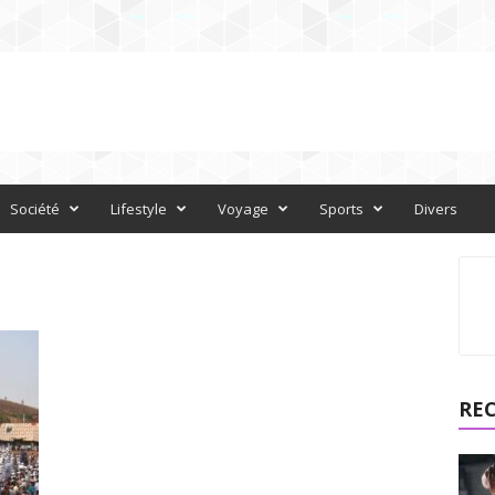
Société
Lifestyle
Voyage
Sports
Divers
RE