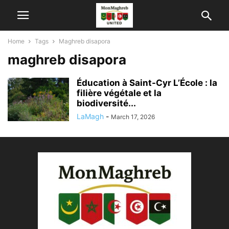
Home
Tags
Maghreb disapora
maghreb disapora
Éducation à Saint-Cyr L’École : la
filière végétale et la
biodiversité...
LaMagh
-
March 17, 2026