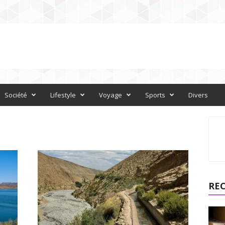
Société
Lifestyle
Voyage
Sports
Divers
RE