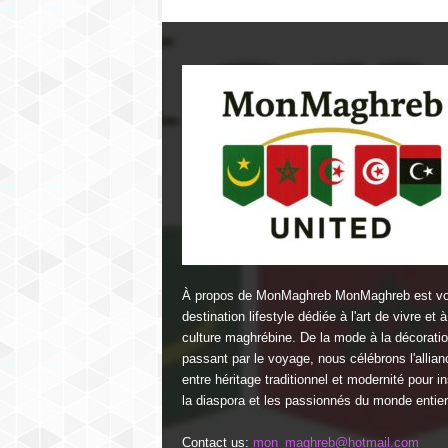
À propos de MonMaghreb MonMaghreb est vo
destination lifestyle dédiée à l'art de vivre et à
culture maghrébine. De la mode à la décorati
passant par le voyage, nous célébrons l'allian
entre héritage traditionnel et modernité pour in
la diaspora et les passionnés du monde entier
Contact us:
mon_maghreb@hotmail.com