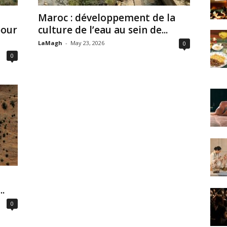
Maroc : développement de la
pour
culture de l’eau au sein de...
LaMagh
-
May 23, 2026
0
0
.
0