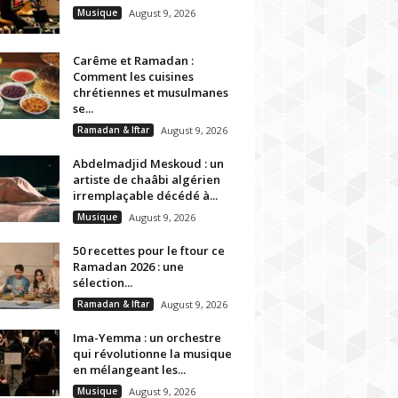
Musique
August 9, 2026
Carême et Ramadan :
Comment les cuisines
chrétiennes et musulmanes
se...
Ramadan & Iftar
August 9, 2026
Abdelmadjid Meskoud : un
artiste de chaâbi algérien
irremplaçable décédé à...
Musique
August 9, 2026
50 recettes pour le ftour ce
Ramadan 2026 : une
sélection...
Ramadan & Iftar
August 9, 2026
Ima-Yemma : un orchestre
qui révolutionne la musique
en mélangeant les...
Musique
August 9, 2026