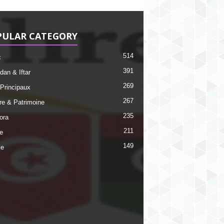
PULAR CATEGORY
514
c
391
an & Iftar
269
 Principaux
267
ire & Patrimoine
235
ora
211
e
149
ie