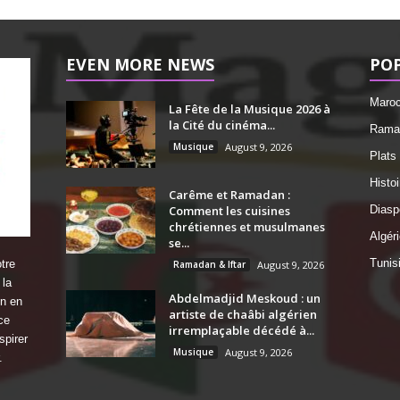
EVEN MORE NEWS
PO
Maro
La Fête de la Musique 2026 à
la Cité du cinéma...
Ramad
Musique
August 9, 2026
Plats
Histo
Carême et Ramadan :
Comment les cuisines
Diasp
chrétiennes et musulmanes
Algéri
se...
Tunis
tre
Ramadan & Iftar
August 9, 2026
 la
Abdelmadjid Meskoud : un
on en
artiste de chaâbi algérien
ce
irremplaçable décédé à...
spirer
Musique
August 9, 2026
.