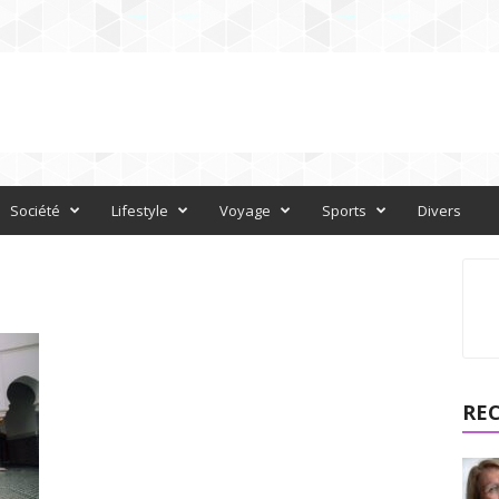
Société
Lifestyle
Voyage
Sports
Divers
RE