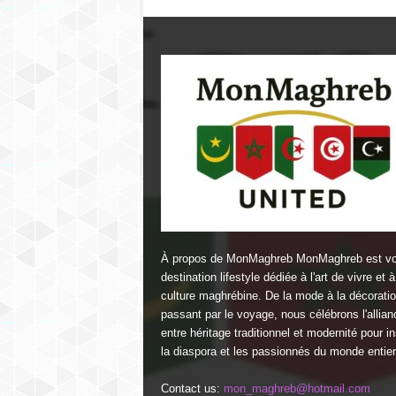
À propos de MonMaghreb MonMaghreb est vo
destination lifestyle dédiée à l'art de vivre et à
culture maghrébine. De la mode à la décorati
passant par le voyage, nous célébrons l'allian
entre héritage traditionnel et modernité pour in
la diaspora et les passionnés du monde entier
Contact us:
mon_maghreb@hotmail.com