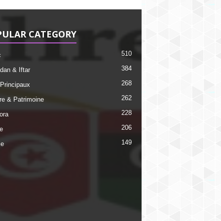
PULAR CATEGORY
510
c
384
an & Iftar
268
 Principaux
262
ire & Patrimoine
228
ora
206
e
149
ie