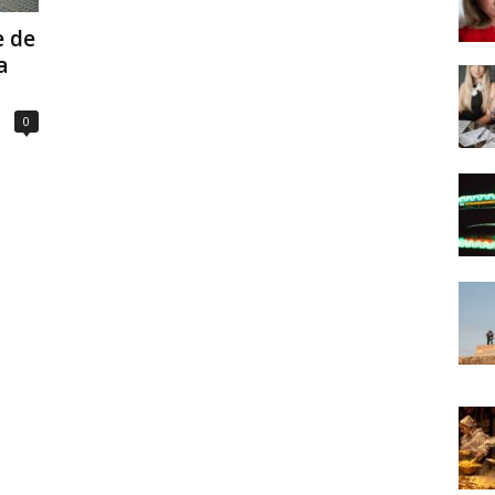
e de
a
0