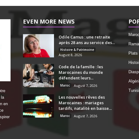
EVEN MORE NEWS
PO
Maro
Odile Camus : une retraite
après 28 ans au service des...
Ramad
Histoire & Patrimoine
Plats
August 8, 2026
Histo
Code de la famille : les
Marocaines du monde
Diasp
défendent leurs...
Algéri
Maroc
August 7, 2026
Tunis
tre
Les nouvelles rêves des
 la
Marocaines : mariages
on en
tardifs, natalité en baisse...
ce
Maroc
August 7, 2026
spirer
.