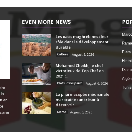
EVEN MORE NEWS
PO
Maro
Les oasis maghrébines : leur
rôle dans le développement
Ramad
durable
Plats
Culture
August 6, 2026
Histo
Mohamed Cheikh, le chef
Diasp
victorieux de Top Chef en
2021 :...
Algéri
Plats Principaux
August 6, 2026
Tunis
tre
 la
La pharmacopée médicinale
marocaine : un trésor à
on en
découvrir
ce
Maroc
August 5, 2026
spirer
.