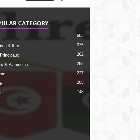
PULAR CATEGORY
503
c
375
an & Iftar
262
 Principaux
259
ire & Patrimoine
227
ora
205
e
148
ie