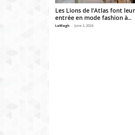
h
Les Lions de l’Atlas font leu
r
entrée en mode fashion à...
LaMagh
-
June 2, 2026
e
b