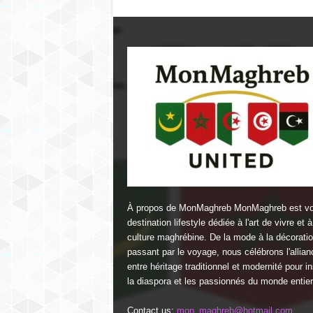
À propos de MonMaghreb MonMaghreb est vo
destination lifestyle dédiée à l'art de vivre et à
culture maghrébine. De la mode à la décorati
passant par le voyage, nous célébrons l'allian
entre héritage traditionnel et modernité pour in
la diaspora et les passionnés du monde entier
Contact us:
mon_maghreb@hotmail.com