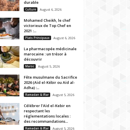
durable
Culture
August 6, 2026
Mohamed Cheikh, le chef
victorieux de Top Chef en
2021 :...
Plats Principaux
August 6, 2026
La pharmacopée médicinale
marocaine : un trésor à
découvrir
Maroc
August 5, 2026
Fête musulmane du Sacrifice
2026 (Aïd el-Kébir ou Aïd al-
Adha) :...
Ramadan & Iftar
August 5, 2026
Célébrer l’Aïd el-Kebir en
respectant les
réglementations locales :
des recommandations...
Ramadan & Iftar
August 5, 2026