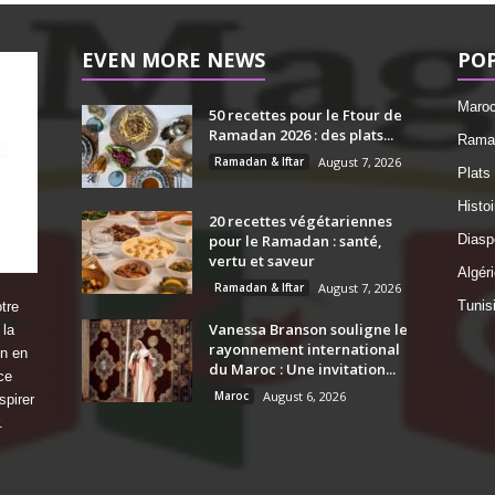
EVEN MORE NEWS
PO
Maro
50 recettes pour le Ftour de
Ramadan 2026 : des plats...
Ramad
Ramadan & Iftar
August 7, 2026
Plats
Histo
20 recettes végétariennes
pour le Ramadan : santé,
Diasp
vertu et saveur
Algéri
Ramadan & Iftar
August 7, 2026
Tunis
tre
Vanessa Branson souligne le
 la
rayonnement international
on en
du Maroc : Une invitation...
ce
Maroc
August 6, 2026
spirer
.