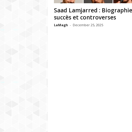
h
Saad Lamjarred : Biographie
r
succès et controverses
LaMagh
-
December 25, 2025
e
b