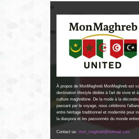
À propos de MonMaghreb MonMaghreb est vo
destination lifestyle dédiée à l'art de vivre et à
culture maghrébine. De la mode à la décorati
passant par le voyage, nous célébrons l'allian
entre héritage traditionnel et modernité pour in
la diaspora et les passionnés du monde entier
Contact us:
mon_maghreb@hotmail.com