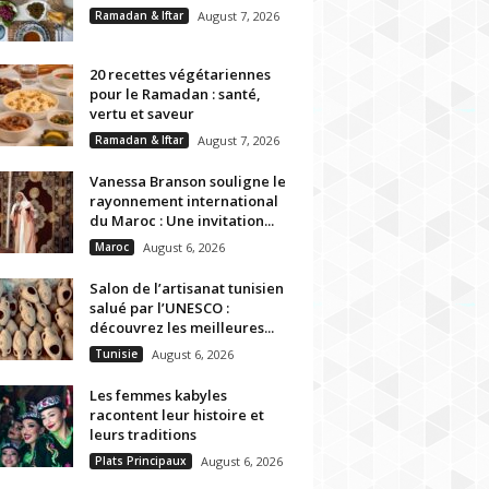
Ramadan & Iftar
August 7, 2026
20 recettes végétariennes
pour le Ramadan : santé,
vertu et saveur
Ramadan & Iftar
August 7, 2026
Vanessa Branson souligne le
rayonnement international
du Maroc : Une invitation...
Maroc
August 6, 2026
Salon de l’artisanat tunisien
salué par l’UNESCO :
découvrez les meilleures...
Tunisie
August 6, 2026
Les femmes kabyles
racontent leur histoire et
leurs traditions
Plats Principaux
August 6, 2026