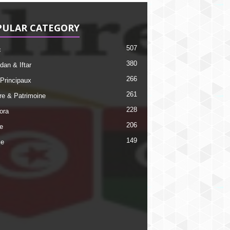
PULAR CATEGORY
507
c
380
an & Iftar
266
 Principaux
261
ire & Patrimoine
228
ora
206
e
149
ie