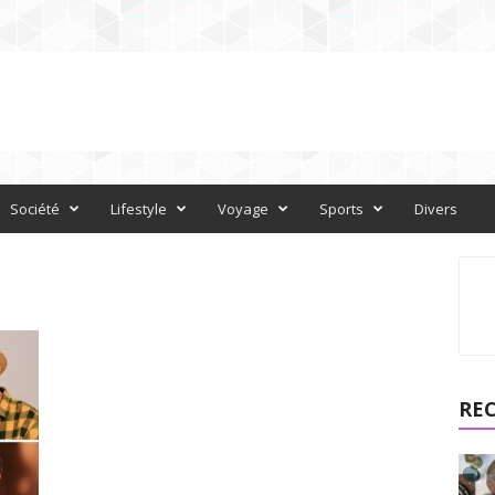
Société
Lifestyle
Voyage
Sports
Divers
RE