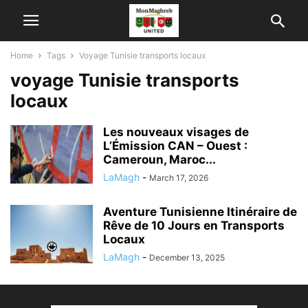
Home
Tags
Voyage Tunisie transports locaux
voyage Tunisie transports
locaux
Les nouveaux visages de
L’Émission CAN – Ouest :
Cameroun, Maroc...
LaMagh
-
March 17, 2026
Aventure Tunisienne Itinéraire de
Rêve de 10 Jours en Transports
Locaux
LaMagh
-
December 13, 2025