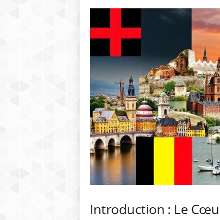
h
r
e
b
Introduction : Le Cœu