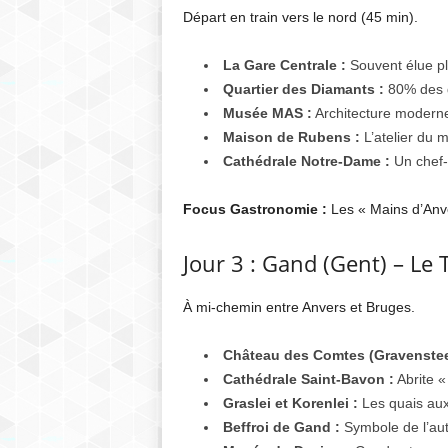
Départ en train vers le nord (45 min).
La Gare Centrale :
Souvent élue pl
Quartier des Diamants :
80% des d
Musée MAS :
Architecture moderne 
Maison de Rubens :
L’atelier du m
Cathédrale Notre-Dame :
Un chef-
Focus Gastronomie :
Les « Mains d’Anve
Jour 3 : Gand (Gent) – Le 
À mi-chemin entre Anvers et Bruges.
Château des Comtes (Gravenstee
Cathédrale Saint-Bavon :
Abrite «
Graslei et Korenlei :
Les quais aux 
Beffroi de Gand :
Symbole de l’au