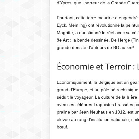
d’Ypres, que l’horreur de la Grande Guer
Pourtant, cette terre meurtrie a engendré 
Eyck, Memling) ont révolutionné la peinture
Magritte, a questionné le réel avec sa cé
9e Art
: la bande dessinée. De Hergé (Tint
grande densité d’auteurs de BD au km².
Économie et Terroir : 
Économiquement, la Belgique est un géant 
grand d’Europe, et un pôle pétrochimique 
séduit le voyageur. La culture de la
bière
avec ses célèbres Trappistes brassées par
praline par Jean Neuhaus en 1912, est une
élevée au rang d’institution nationale, cu
bœuf.