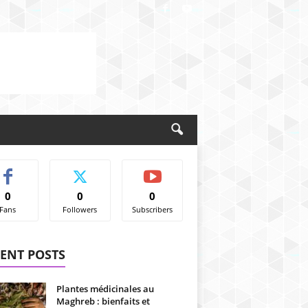
0
0
0
Fans
Followers
Subscribers
ENT POSTS
Plantes médicinales au
Maghreb : bienfaits et