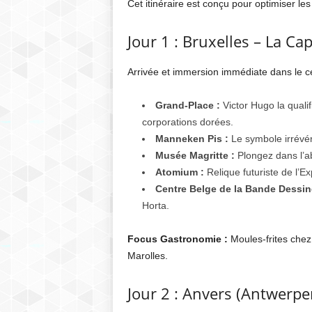
Cet itinéraire est conçu pour optimiser les
Jour 1 : Bruxelles – La Ca
Arrivée et immersion immédiate dans le ce
Grand-Place :
Victor Hugo la quali
corporations dorées.
Manneken Pis :
Le symbole irrévére
Musée Magritte :
Plongez dans l’ab
Atomium :
Relique futuriste de l’E
Centre Belge de la Bande Dessin
Horta.
Focus Gastronomie :
Moules-frites che
Marolles.
Jour 2 : Anvers (Antwerp