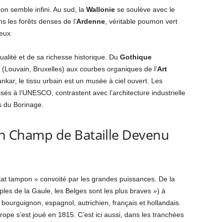
on semble infini. Au sud, la
Wallonie
se soulève avec le
 les forêts denses de l’
Ardenne
, véritable poumon vert
eux.
 dualité et de sa richesse historique. Du
Gothique
 (Louvain, Bruxelles) aux courbes organiques de l’
Art
ankar, le tissu urbain est un musée à ciel ouvert. Les
és à l’UNESCO, contrastent avec l’architecture industrielle
s du Borinage.
 Un Champ de Bataille Devenu
 État tampon » convoité par les grandes puissances. De la
ples de la Gaule, les Belges sont les plus braves ») à
é bourguignon, espagnol, autrichien, français et hollandais.
urope s’est joué en 1815. C’est ici aussi, dans les tranchées