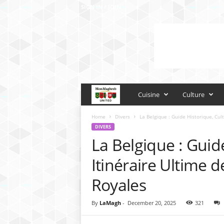
SIGN IN / JOIN
M
Cuisine
Culture
o
Home
Divers
La Belgique : Guide Historique, Cult
DIVERS
La Belgique : Guide
n
Itinéraire Ultime de
M
Royales
a
By
LaMagh
-
December 20, 2025
321
g