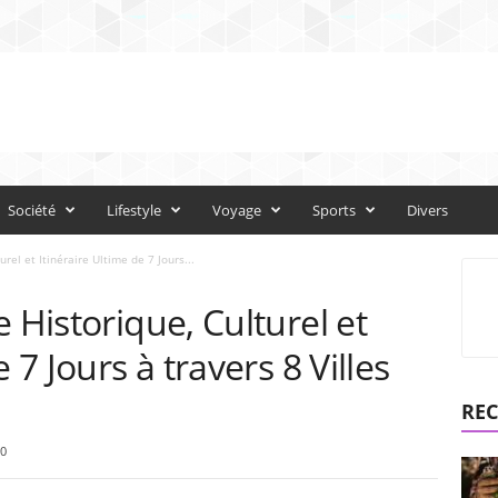
Société
Lifestyle
Voyage
Sports
Divers
urel et Itinéraire Ultime de 7 Jours...
 Historique, Culturel et
 7 Jours à travers 8 Villes
REC
0