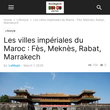
Home
Lifestyle
Les villes impériales du Maroc : Fès, Meknès, Rabat,
Marrakech
Lifestyle
Les villes impériales du
Maroc : Fès, Meknès, Rabat,
Marrakech
159
0
By
LaMagh
-
March 7, 2026