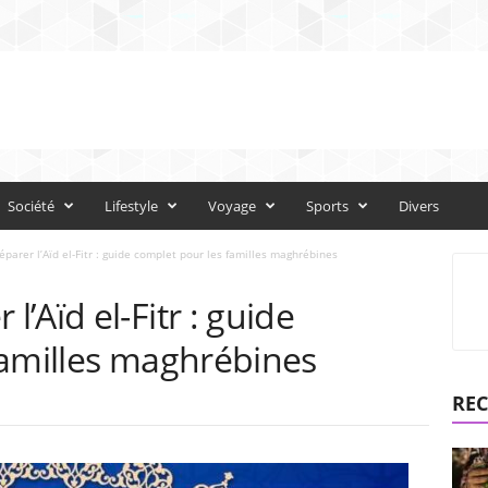
Société
Lifestyle
Voyage
Sports
Divers
arer l’Aïd el-Fitr : guide complet pour les familles maghrébines
’Aïd el-Fitr : guide
familles maghrébines
REC