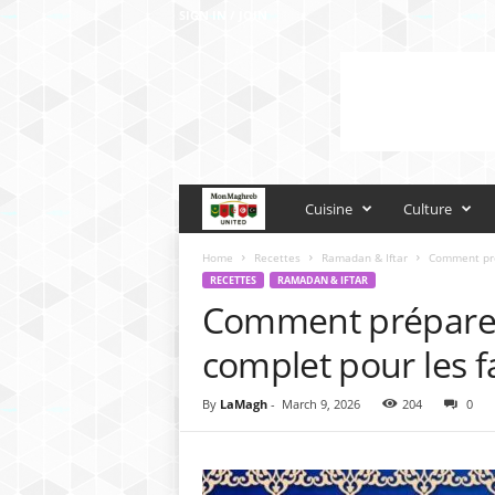
SIGN IN / JOIN
M
Cuisine
Culture
o
Home
Recettes
Ramadan & Iftar
Comment prép
RECETTES
RAMADAN & IFTAR
Comment préparer l
n
complet pour les 
M
a
By
LaMagh
-
March 9, 2026
204
0
g