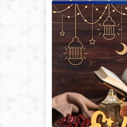
h
r
e
b