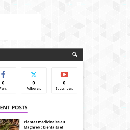
0
0
0
Fans
Followers
Subscribers
ENT POSTS
Plantes médicinales au
Maghreb : bienfaits et