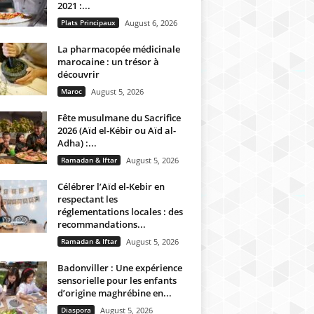
2021 :...
Plats Principaux
August 6, 2026
La pharmacopée médicinale
marocaine : un trésor à
découvrir
Maroc
August 5, 2026
Fête musulmane du Sacrifice
2026 (Aïd el-Kébir ou Aïd al-
Adha) :...
Ramadan & Iftar
August 5, 2026
Célébrer l’Aïd el-Kebir en
respectant les
réglementations locales : des
recommandations...
Ramadan & Iftar
August 5, 2026
Badonviller : Une expérience
sensorielle pour les enfants
d’origine maghrébine en...
Diaspora
August 5, 2026