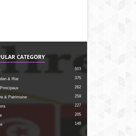
ULAR CATEGORY
503
c
375
an & Iftar
262
 Principaux
259
ire & Patrimoine
227
ora
205
e
148
ie