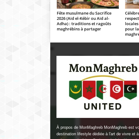
Fête musulmane du Sacrifice
Célébre
2026 (Aïd el-Kébir ou Aïd al-
respect
Adha) : traditions et ragoûts
locale
maghrébins à partager
pour l
maghré
À propos de MonMaghreb MonMaghreb est vo
destination lifestyle dédiée à l'art de vivre et à