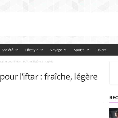
Société
Lifestyle
Voyage
Sports
Divers
ine pour l’iftar : fraîche, légère et rapide
ur l’iftar : fraîche, légère
REC