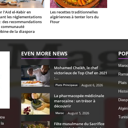
r l’Aïd el-Kebir en
Les recettes traditionnelles
ant les réglementations
algériennes à tenter lors du
s : des recommandations
Ftour
a communauté
bine de la diaspora
EVEN MORE NEWS
POP
Maro
Mohamed Cheikh, le chef
victorieux de Top Chef en 2021
Ramad
:...
Plats
Plats Principaux
August 6, 2026
Histo
La pharmacopée médicinale
Diasp
marocaine : un trésor à
découvrir
Algéri
Maroc
August 5, 2026
Tunis
tre
 la
Fête musulmane du Sacrifice