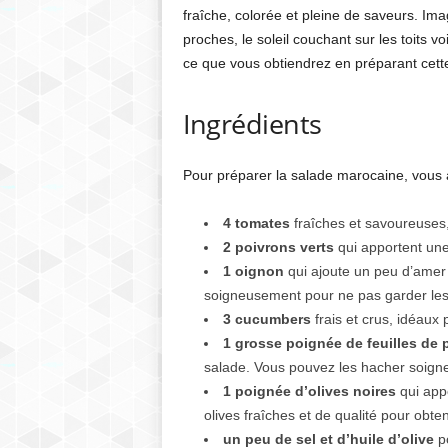
fraîche, colorée et pleine de saveurs. Im
proches, le soleil couchant sur les toits v
ce que vous obtiendrez en préparant cette
Ingrédients
Pour préparer la salade marocaine, vous a
4 tomates
fraîches et savoureuses, 
2 poivrons verts
qui apportent une
1 oignon
qui ajoute un peu d’amer p
soigneusement pour ne pas garder les
3 cucumbers
frais et crus, idéaux
1 grosse poignée de feuilles de p
salade. Vous pouvez les hacher soigne
1 poignée d’olives noires
qui appo
olives fraîches et de qualité pour obteni
un peu de sel et d’huile d’olive
po