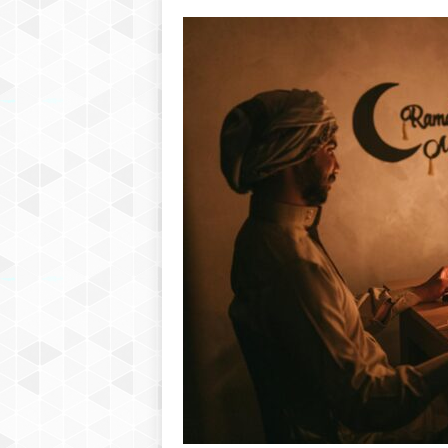
h
r
e
b