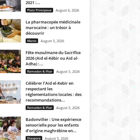
2021 :...
Plats Principaux
August 6, 2026
La pharmacopée médicinale
marocaine : un trésor à
découvrir
Maroc
August 5, 2026
Fête musulmane du Sacrifice
2026 (Aïd el-Kébir ou Aïd al-
Adha) :...
Ramadan & Iftar
August 5, 2026
Célébrer l’Aïd el-Kebir en
respectant les
réglementations locales : des
recommandations...
Ramadan & Iftar
August 5, 2026
Badonviller : Une expérience
sensorielle pour les enfants
d’origine maghrébine en...
Diaspora
August 5, 2026