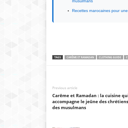
musulmans
Recettes marocaines pour un
TAGS
CARÊME ET RAMADAN
CLOTHING GUIDE
C
Previous article
Carême et Ramadan : la cuisine qu
accompagne le jeûne des chrétiens
des musulmans