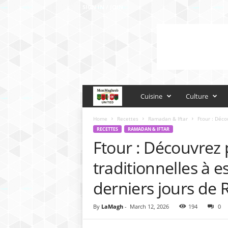
SIGN IN / JOIN
M
Cuisine
Culture
o
Home
Recettes
Ramadan & Iftar
Ftour : Déco
RECETTES
RAMADAN & IFTAR
Ftour : Découvrez 
n
traditionnelles à 
M
derniers jours de
a
By
LaMagh
-
March 12, 2026
194
0
g