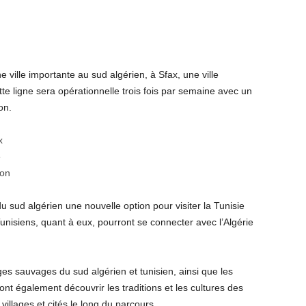
 ville importante au sud algérien, à Sfax, une ville
te ligne sera opérationnelle trois fois par semaine avec un
on.
x
e
ron
du sud algérien une nouvelle option pour visiter la Tunisie
nisiens, quant à eux, pourront se connecter avec l’Algérie
es sauvages du sud algérien et tunisien, ainsi que les
ont également découvrir les traditions et les cultures des
illages et cités le long du parcours.