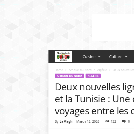
SIGN IN / JOIN
M
Cuisine
Culture
o
Home
Afrique du Nord
Algérie
Deux nouvelles 
AFRIQUE DU NORD
ALGÉRIE
Deux nouvelles lig
n
et la Tunisie : Une
M
voyages entre le
a
By
LaMagh
-
March 15, 2026
132
0
g