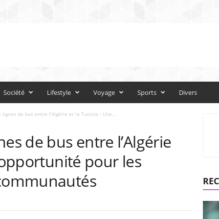
Société
Lifestyle
Voyage
Sports
Divers
lignes de bus entre l’Algérie et la Tunisie : Une...
nes de bus entre l’Algérie
 opportunité pour les
s communautés
REC