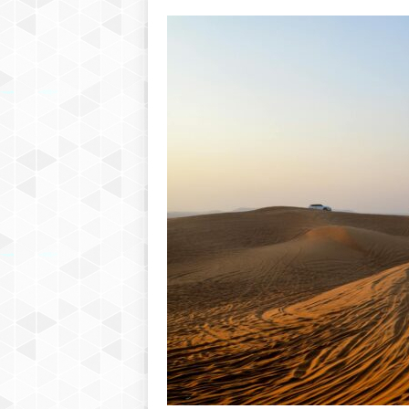
h
r
e
b