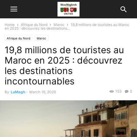
Home
Afrique du Nord
Maroc
19,8 millions de touristes au Maroc
en 2025 : découvrez les destinations...
Afrique du Nord
Maroc
19,8 millions de touristes au
Maroc en 2025 : découvrez
les destinations
incontournables
153
0
By
LaMagh
-
March 16, 2026