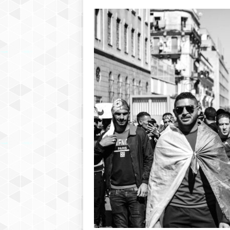
h
r
e
b