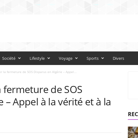
Société
Lifestyle
Voyage
Sports
Divers
er la fermeture de SOS Disparus en Algérie – Appel...
la fermeture de SOS
 – Appel à la vérité et à la
REC