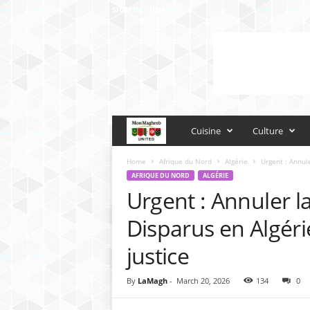
SIGN IN / JOIN
M
Cuisine
Culture
o
Home
Afrique du Nord
Algérie
Urgent : Annul
AFRIQUE DU NORD
ALGÉRIE
Urgent : Annuler 
n
Disparus en Algérie
M
justice
a
By
LaMagh
-
March 20, 2026
134
0
g