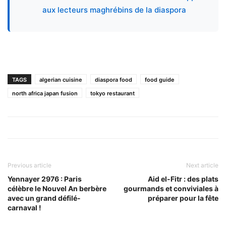
aux lecteurs maghrébins de la diaspora
TAGS
algerian cuisine
diaspora food
food guide
north africa japan fusion
tokyo restaurant
Previous article
Next article
Yennayer 2976 : Paris
Aid el-Fitr : des plats
célèbre le Nouvel An berbère
gourmands et conviviales à
avec un grand défilé-
préparer pour la fête
carnaval !