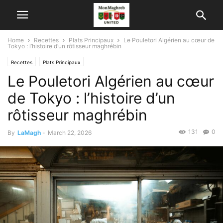
Home
Recettes
Plats Principaux
Le Pouletori Algérien au cœur de
Tokyo : l’histoire d’un rôtisseur maghrébin
Recettes
Plats Principaux
Le Pouletori Algérien au cœur
de Tokyo : l’histoire d’un
rôtisseur maghrébin
131
0
By
LaMagh
-
March 22, 2026