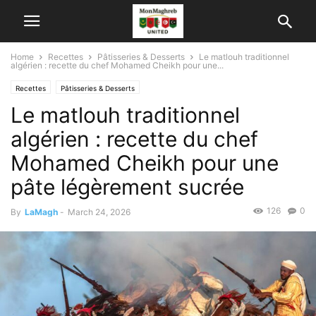
Home
Recettes
Pâtisseries & Desserts
Le matlouh traditionnel
algérien : recette du chef Mohamed Cheikh pour une...
Recettes
Pâtisseries & Desserts
Le matlouh traditionnel
algérien : recette du chef
Mohamed Cheikh pour une
pâte légèrement sucrée
126
0
By
LaMagh
-
March 24, 2026