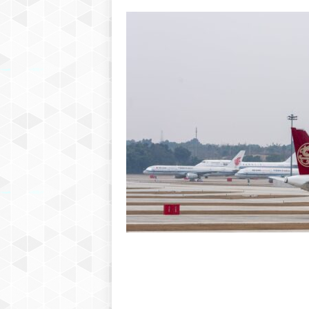
h
r
e
b