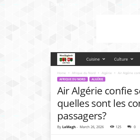
SIGN IN / JOIN
M
Cuisine
Culture
o
Home
Afrique du Nord
Algérie
Air Algérie con
AFRIQUE DU NORD
ALGÉRIE
Air Algérie confie s
n
quelles sont les c
M
passagers?
a
By
LaMagh
-
March 26, 2026
125
0
g