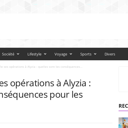
Société
Lifestyle
Voyage
Sports
Divers
fie ses opérations à Alyzia : quelles sont les conséquences...
es opérations à Alyzia :
onséquences pour les
REC