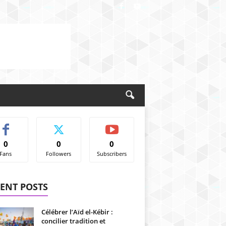
0
0
0
Fans
Followers
Subscribers
ENT POSTS
Célébrer l’Aïd el-Kébir :
concilier tradition et