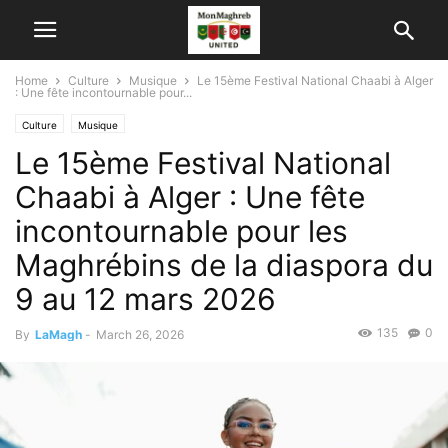
Home
Culture
Musique
Le 15ème Festival National Chaabi à Alger
: Une fête incontournable pour...
Culture
Musique
Le 15ème Festival National
Chaabi à Alger : Une fête
incontournable pour les
Maghrébins de la diaspora du
9 au 12 mars 2026
135
0
By
LaMagh
-
March 26, 2026