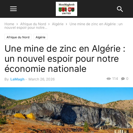
Home
Afrique du Nord
Algérie
Une mine de zinc en Algérie : un
nouvel espoir pour notre...
Afrique du Nord
Algérie
Une mine de zinc en Algérie :
un nouvel espoir pour notre
économie nationale
114
0
By
LaMagh
-
March 26, 2026