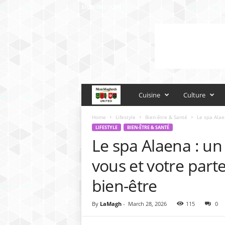
SIGN IN / JOIN
M
Cuisine
Culture
o
Home
Lifestyle
Bien-être & Santé
Le spa Alae
LIFESTYLE
BIEN-ÊTRE & SANTÉ
Le spa Alaena : u
n
vous et votre parte
M
bien-être
a
By
LaMagh
-
March 28, 2026
115
0
g