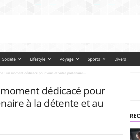
Société
Lifestyle
Voyage
Sports
Divers
na : un moment dédicacé pour vous et votre partenaire...
n moment dédicacé pour
naire à la détente et au
REC