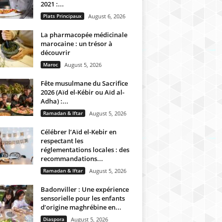
2021 :...
Plats Principaux
August 6, 2026
La pharmacopée médicinale
marocaine : un trésor à
découvrir
Maroc
August 5, 2026
Fête musulmane du Sacrifice
2026 (Aïd el-Kébir ou Aïd al-
Adha) :...
Ramadan & Iftar
August 5, 2026
Célébrer l’Aïd el-Kebir en
respectant les
réglementations locales : des
recommandations...
Ramadan & Iftar
August 5, 2026
Badonviller : Une expérience
sensorielle pour les enfants
d’origine maghrébine en...
Diaspora
August 5, 2026