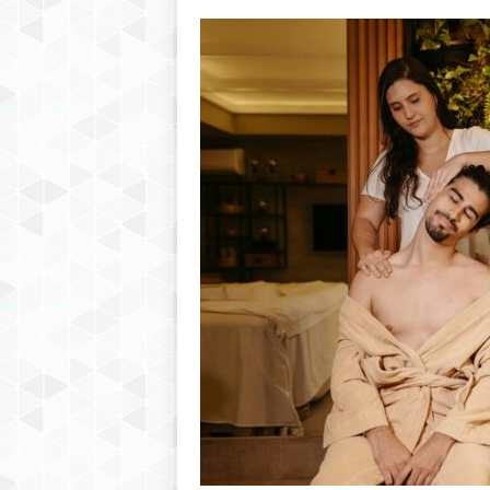
h
r
e
b