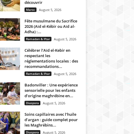
découvrir
Maroc
August 5, 2026
Fête musulmane du Sacrifice
2026 (Aïd el-Kébir ou Aïd al-
Adha) :...
Ramadan & Iftar
August 5, 2026
Célébrer l’Aïd el-Kebir en
respectant les
réglementations locales : des
recommandations...
Ramadan & Iftar
August 5, 2026
Badonviller : Une expérience
sensorielle pour les enfants
d’origine maghrébine en...
Diaspora
August 5, 2026
Soins capillaires avec l’huile
d’argan : guide complet pour
les Maghrébins...
Diaspora
August 5, 2026