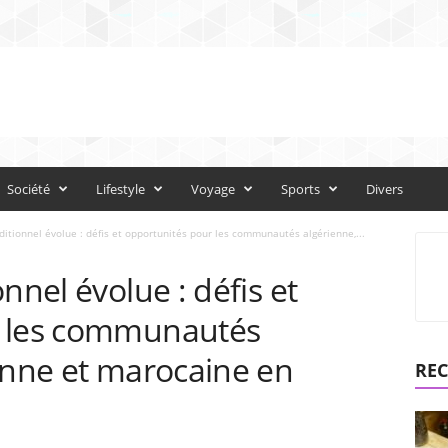
Société
Lifestyle
Voyage
Sports
Divers
ditionnel évolue : défis et opportunités pour les communautés algérienne,...
nnel évolue : défis et
r les communautés
enne et marocaine en
REC