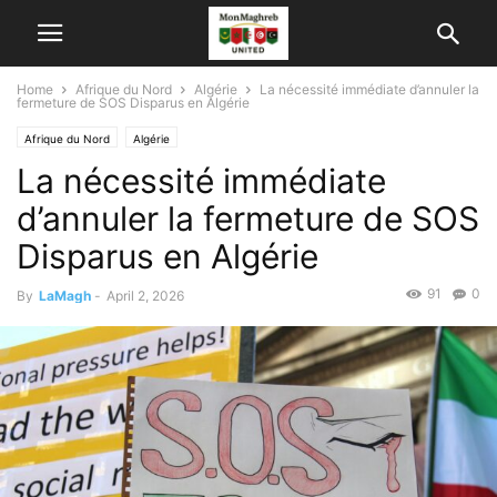
Home
Afrique du Nord
Algérie
La nécessité immédiate d’annuler la
fermeture de SOS Disparus en Algérie
Afrique du Nord
Algérie
La nécessité immédiate
d’annuler la fermeture de SOS
Disparus en Algérie
91
0
By
LaMagh
-
April 2, 2026