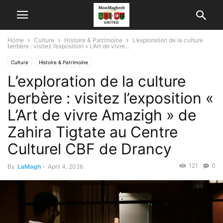
Home
Culture
Histoire & Patrimoine
L’exploration de la culture
berbère : visitez l’exposition « L’Art de vivre...
Culture
Histoire & Patrimoine
L’exploration de la culture
berbère : visitez l’exposition «
L’Art de vivre Amazigh » de
Zahira Tigtate au Centre
Culturel CBF de Drancy
121
0
By
LaMagh
-
April 4, 2026