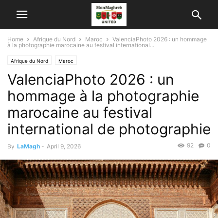
Home
Afrique du Nord
Maroc
ValenciaPhoto 2026 : un hommage
à la photographie marocaine au festival international...
Afrique du Nord
Maroc
ValenciaPhoto 2026 : un
hommage à la photographie
marocaine au festival
international de photographie
92
0
By
LaMagh
-
April 9, 2026