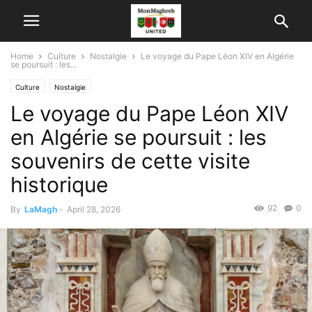
Home
Culture
Nostalgie
Le voyage du Pape Léon XIV en Algérie
se poursuit : les...
Culture
Nostalgie
Le voyage du Pape Léon XIV
en Algérie se poursuit : les
souvenirs de cette visite
historique
92
0
By
LaMagh
-
April 28, 2026