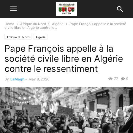
Home
Afrique du Nord
Algérie
Pape François appelle à la société
civile libre en Algérie contre le...
Afrique du Nord
Algérie
Pape François appelle à la
société civile libre en Algérie
contre le ressentiment
77
0
By
LaMagh
-
May 8, 2026