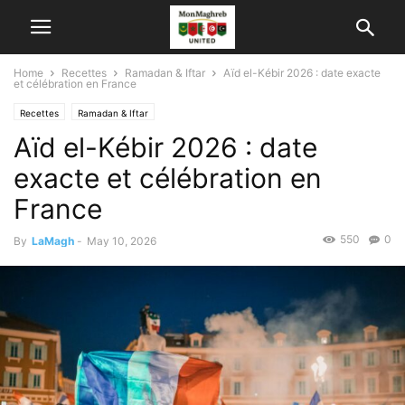
Home
Recettes
Ramadan & Iftar
Aïd el-Kébir 2026 : date exacte
et célébration en France
Recettes
Ramadan & Iftar
Aïd el-Kébir 2026 : date
exacte et célébration en
France
550
0
By
LaMagh
-
May 10, 2026