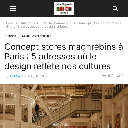
Home
Cuisine
Guide Gastronomique
Concept stores maghrébins
à Paris : 5 adresses où le design reflète...
Cuisine
Guide Gastronomique
Concept stores maghrébins à
Paris : 5 adresses où le
design reflète nos cultures
100
0
By
LaMagh
-
May 14, 2026