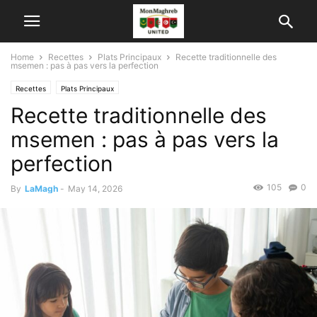
Home
Recettes
Plats Principaux
Recette traditionnelle des
msemen : pas à pas vers la perfection
Recettes
Plats Principaux
Recette traditionnelle des
msemen : pas à pas vers la
perfection
105
0
By
LaMagh
-
May 14, 2026