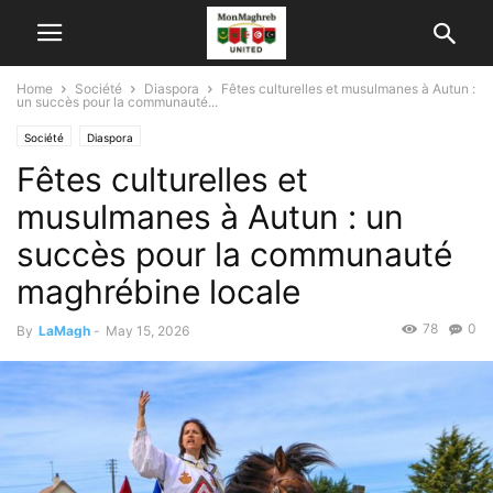
Home
Société
Diaspora
Fêtes culturelles et musulmanes à Autun :
un succès pour la communauté...
Société
Diaspora
Fêtes culturelles et
musulmanes à Autun : un
succès pour la communauté
maghrébine locale
78
0
By
LaMagh
-
May 15, 2026