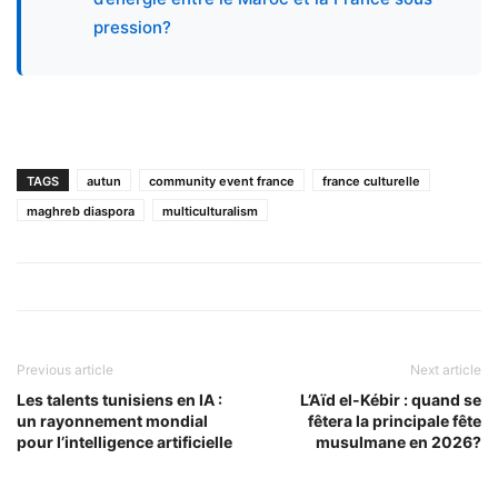
pression?
TAGS
autun
community event france
france culturelle
maghreb diaspora
multiculturalism
Previous article
Next article
Les talents tunisiens en IA :
L’Aïd el-Kébir : quand se
un rayonnement mondial
fêtera la principale fête
pour l’intelligence artificielle
musulmane en 2026?