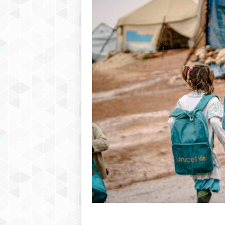
h
r
e
b