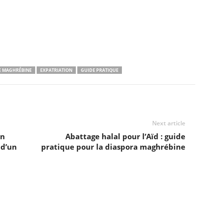
E MAGHRÉBINE
EXPATRIATION
GUIDE PRATIQUE
Next article
en
Abattage halal pour l’Aïd : guide
 d’un
pratique pour la diaspora maghrébine