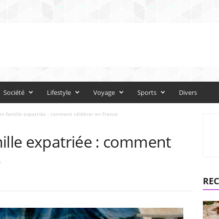
Société
Lifestyle
Voyage
Sports
Divers
en famille expatriée : comment célébrer en France
ille expatriée : comment
e
REC