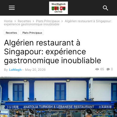
Home
Recettes
Plats Principaux
Algérien restaurant à Singapour:
expérience gastronomique inoubliable
Recettes
Plats Principaux
Algérien restaurant à
Singapour: expérience
gastronomique inoubliable
65
0
By
LaMagh
-
May 20, 2026