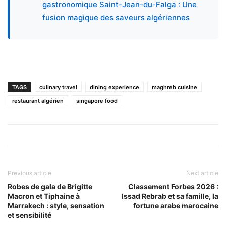
gastronomique Saint-Jean-du-Falga : Une
fusion magique des saveurs algériennes
TAGS
culinary travel
dining experience
maghreb cuisine
restaurant algérien
singapore food
Previous article
Next article
Robes de gala de Brigitte
Classement Forbes 2026 :
Macron et Tiphaine à
Issad Rebrab et sa famille, la
Marrakech : style, sensation
fortune arabe marocaine
et sensibilité