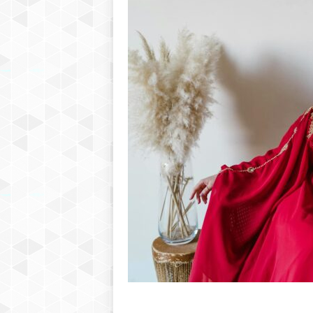
h
r
e
b