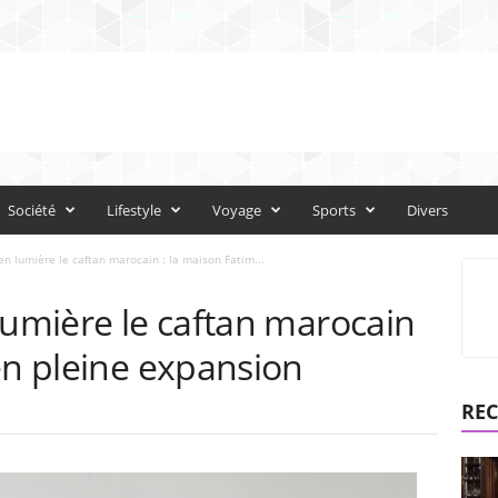
Société
Lifestyle
Voyage
Sports
Divers
en lumière le caftan marocain : la maison Fatim...
lumière le caftan marocain
en pleine expansion
REC