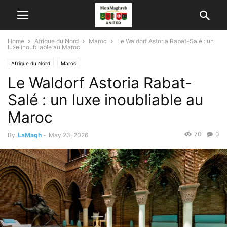
Home
Afrique du Nord
Maroc
Le Waldorf Astoria Rabat-Salé : un
luxe inoubliable au Maroc
Afrique du Nord
Maroc
Le Waldorf Astoria Rabat-
Salé : un luxe inoubliable au
Maroc
70
0
By
LaMagh
-
May 23, 2026