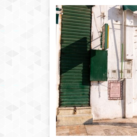
h
r
e
b