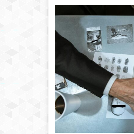
h
r
e
b