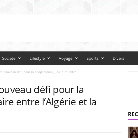
Société
Lifestyle
Voyage
Sports
Divers
n nouveau défi pour la coopération judiciaire entre...
ouveau défi pour la
re entre l’Algérie et la
REC