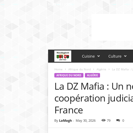
SIGN IN / JOIN
M
Cuisine
Culture
o
Home
Afrique du Nord
Algérie
La DZ Mafia : U
AFRIQUE DU NORD
ALGÉRIE
La DZ Mafia : Un n
n
coopération judiciai
M
France
a
By
LaMagh
-
May 30, 2026
79
0
g