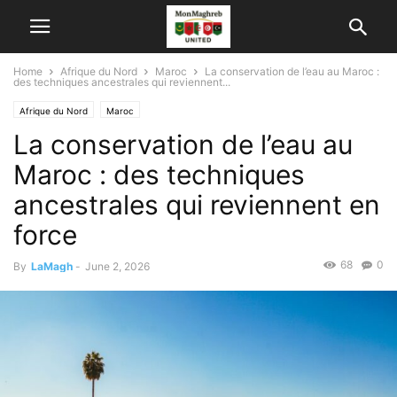
Home
Afrique du Nord
Maroc
La conservation de l’eau au Maroc :
des techniques ancestrales qui reviennent...
Afrique du Nord
Maroc
La conservation de l’eau au
Maroc : des techniques
ancestrales qui reviennent en
force
68
0
By
LaMagh
-
June 2, 2026