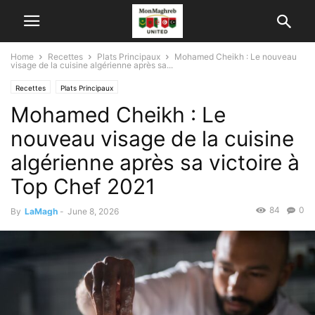
Home
Recettes
Plats Principaux
Mohamed Cheikh : Le nouveau
visage de la cuisine algérienne après sa...
Recettes
Plats Principaux
Mohamed Cheikh : Le
nouveau visage de la cuisine
algérienne après sa victoire à
Top Chef 2021
84
0
By
LaMagh
-
June 8, 2026